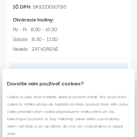
IČ DPH:
SK1020090786
Otváracie hodiny:
Po - Pi: 8:00 - 16:30
Sobota: 8:30 - 12:00
Nedeľa: ZATVORENÉ
Napíšte nám správu
Dovolíte nám používať cookies?
Cookies sú údaje, ktoré prehliadač ukladá pri prezeraní stránok. Bez nevyhnutných
cookies by stránka nefungovala. Analytické pomáhajú zlepšovať obsah nášho webu.
Vďaka personalizovaným cookies prispôsobujeme stránku priamo pre vás.
Marketingové používame na účely marketingu, cielenie reklám a personalizáciu
reklám. Váš súhlas je pre nás dôležitý, aby sme vám vedeli ponúknuť čo najlepší
obsah.