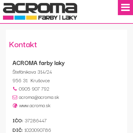
Kontakt
ACROMA farby laky
Štefánikova 314/24
956 31
Krušovce
0905 907 792
acroma@acroma.sk
www.acroma.sk
IČO:
37286447
DIČ:
1020090786